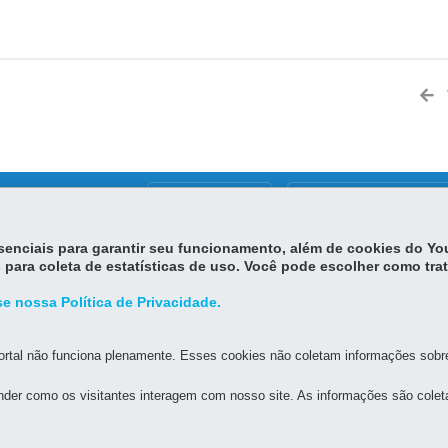
MAPA DO SITE
DENUNCIE CORRUPÇÃO
essenciais para garantir seu funcionamento, além de cookies do Y
STADO DA ADMINISTRAÇÃO E DA PREVIDÊNCIA
 para coleta de estatísticas de uso. Você pode escolher como tra
e nossa Política de Privacidade.
os, s/n - Térreo e 3º andar - Centro Cívico
MAPA
orário de atendimento: 8h30 a 12h e 13h30 a 18h
rtal não funciona plenamente. Esses cookies não coletam informações sobre 
der como os visitantes interagem com nosso site. As informações são cole