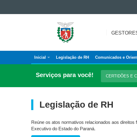
Ir para o conteúdo
Ir para a navegação
GESTORES
Ir para a busca
DE
GESTORE
Mapa do site
RECURSOS
HUMANOS
Inicial
Legislação de RH
Comunicados e Orien
Navegação
Gestores
Serviços para você!
CERTIDÕES E
de
RH
Legislação de RH
Reúne os atos normativos relacionados aos direitos f
Executivo do Estado do Paraná.