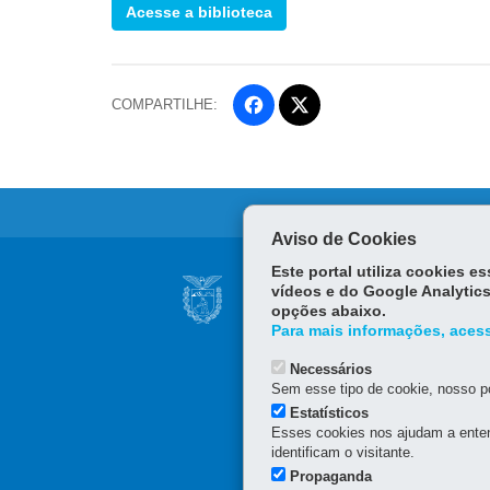
Acesse a biblioteca
COMPARTILHE:
Fa
ce
Tw
bo
itt
ok
er
Aviso de Cookies
Navegação
Este portal utiliza cookies 
SECRETARIA DE E
vídeos e do Google Analytics
Gestores
opções abaixo.
Palácio das Araucárias
Para mais informações, acess
de
Rua Jacy Loureiro de Camp
80530-140
-
Curitiba
-
PR
Necessários
RH
(41) 3313-6000 / 6264 - H
Sem esse tipo de cookie, nosso po
Estatísticos
Esses cookies nos ajudam a enten
identificam o visitante.
Propaganda