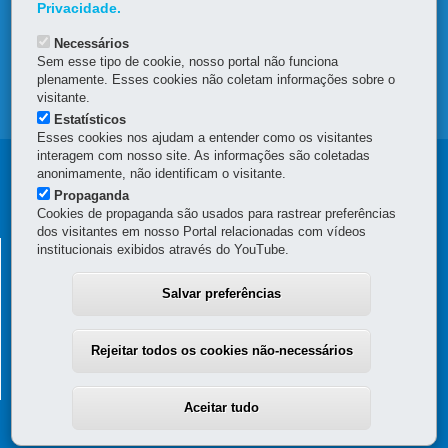
OUVIDORIA
Privacidade.
Necessários
TRANSPARÊNCIA INSTITUCIONAL
Sem esse tipo de cookie, nosso portal não funciona
plenamente. Esses cookies não coletam informações sobre o
visitante.
MAPA DO SITE
Estatísticos
Esses cookies nos ajudam a entender como os visitantes
interagem com nosso site. As informações são coletadas
Navegação
anonimamente, não identificam o visitante.
Propaganda
Principal
Cookies de propaganda são usados para rastrear preferências
dos visitantes em nosso Portal relacionadas com vídeos
SEAP
SECRETARIA DE ESTADO DA ADMINISTRAÇÃO E DA
institucionais exibidos através do YouTube.
PREVIDÊNCIA
Salvar preferências
Palácio das Araucárias
Rua Jacy Loureiro de Campos, s/n - Térreo e 3º andar - Centro Cívico
80530-140
-
Curitiba
-
PR
MAPA
Rejeitar todos os cookies não-necessários
(41) 3313-6000 / 6264 - Horário de atendimento: 8h30 a 12h e 13h30 a
18h
Aceitar tudo