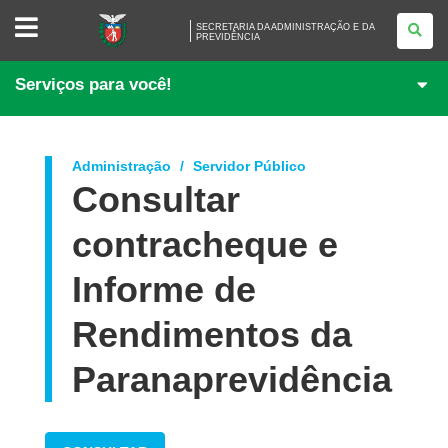
SECRETARIA
SECRETARIA DA ADMINISTRAÇÃO E DA
DA
PREVIDÊNCIA
ADMINISTRAÇÃO
E
DA
Serviços para você!
PREVIDÊNCIA
Administração
Servidor Público
Consultar
contracheque e
Informe de
Rendimentos da
Paranaprevidência