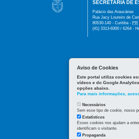
SECRETARIA DE E
Principal
Palácio das Araucárias
Patrimônio
Rua Jacy Loureiro de Camp
80530-140
-
Curitiba
-
PR
(41) 3313-6000 / 6264 - H
Aviso de Cookies
Este portal utiliza cookies 
vídeos e do Google Analytics
opções abaixo.
Para mais informações, acess
Necessários
Sem esse tipo de cookie, nosso po
Estatísticos
Esses cookies nos ajudam a enten
identificam o visitante.
Propaganda