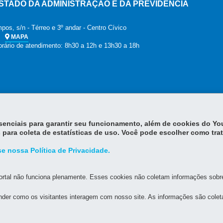
STADO DA ADMINISTRAÇÃO E DA PREVIDÊNCIA
os, s/n - Térreo e 3º andar - Centro Cívico
MAPA
orário de atendimento: 8h30 a 12h e 13h30 a 18h
essenciais para garantir seu funcionamento, além de cookies do Y
 para coleta de estatísticas de uso. Você pode escolher como tra
e nossa Política de Privacidade.
rtal não funciona plenamente. Esses cookies não coletam informações sobre 
der como os visitantes interagem com nosso site. As informações são cole