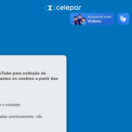
ouTube para exibição de
tamos os cookies a partir das
o visitante.
tadas anonimamente, não