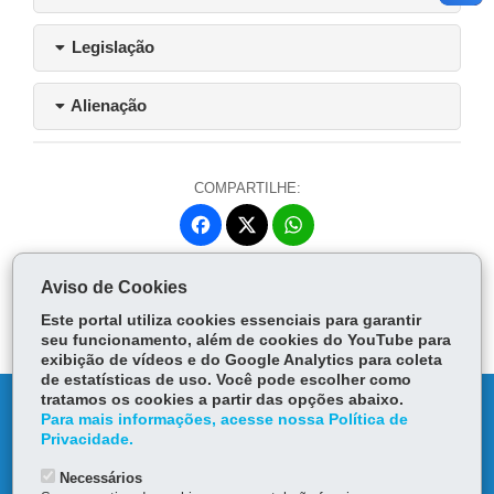
Legislação
Alienação
COMPARTILHE:
Fa
W
ce
ha
Tw
bo
ts
Voltar
Início
Imprimir
Baixar
Aviso de Cookies
itt
ok
Ap
er
Este portal utiliza cookies essenciais para garantir
p
seu funcionamento, além de cookies do YouTube para
exibição de vídeos e do Google Analytics para coleta
de estatísticas de uso. Você pode escolher como
tratamos os cookies a partir das opções abaixo.
DENUNCIE CORRUPÇÃO
Para mais informações, acesse nossa Política de
Privacidade.
OUVIDORIA
Necessários