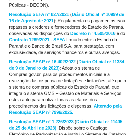
Públicas - DECON).
Resolução SEFA n° 827/2021
(
Diário Oficial nº 10999 de
16 de Agosto de 2021
): Regulamenta os pagamentos e/ou
repasses a credores e fornecedores do Estado do Paraná,
observadas as disposições do
Decreto n° 4.505/2016
e do
Contrato 1289/2021 - SEFA
firmado entre o Estado do
Paraná e o Banco do Brasil S.A. para prestação, com
exclusividade, de serviços financeiros e outras avenças.
Resolução SEAP nº 16.402/2022
(
Diário Oficial nº 11334
de 9 de Janeiro de 2023)
: Adota o sistema de
Compras.gov.br, para os procedimentos iniciais e a
realização das dispensa de licitações e licitações, até que o
sistema de compras públicas do Estado do Paraná, que
integra o sistema GMS – Gestão de Materiais e Serviços,
esteja apto para realizar todas as etapas dos
procedimentos das licitações e dispensas.
Alterado pela
Resolução SEAP nº 7996/2025.
Resolução SEAP n° 1.226/2023
(
Diário Oficial n° 11405
de 25 de Abril de 2023)
: Dispõe sobre o Catálogo
Eletrônico de Padronização e institui o Sistema de Catálogo