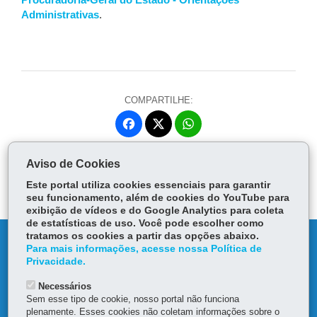
Procuradoria-Geral do Estado - Orientações
Administrativas
.
COMPARTILHE:
Fa
W
ce
ha
Tw
bo
ts
Voltar
Início
Imprimir
Baixar
Aviso de Cookies
itt
ok
Ap
er
Este portal utiliza cookies essenciais para garantir
p
seu funcionamento, além de cookies do YouTube para
exibição de vídeos e do Google Analytics para coleta
de estatísticas de uso. Você pode escolher como
tratamos os cookies a partir das opções abaixo.
DENUNCIE CORRUPÇÃO
Para mais informações, acesse nossa Política de
Privacidade.
OUVIDORIA
Necessários
Sem esse tipo de cookie, nosso portal não funciona
TRANSPARÊNCIA INSTITUCIONAL
plenamente. Esses cookies não coletam informações sobre o