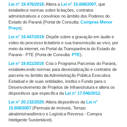
Lei n° 19.476/2018
: Altera a
Lei n° 15.608/2007
, que
estabelece normas sobre licitações, contratos
administrativos e convênios no âmbito dos Poderes do
Estado do Paraná (Portal de Consulta:
Compras Menor
Preço
).
Lei n° 19.447/2019
: Dispõe sobre a gravação em áudio e
vídeo do processo licitatório e sua transmissão ao vivo, por
meio da internet, no Portal da Transparência do Estado do
Paraná - PTE (Porta de Consulta:
PTE
).
Lei n° 19.811/2019
: Cria o Programa Parcerias do Paraná,
estabelecendo normas para desestatização e contratos de
parceria no âmbito da Administração Pública Executiva
Estadual e de suas entidades, institui o Fundo para o
Desenvolvimento de Projetos de Infraestrutura e altera os
dispositivos que especifica da
Lei n° 17.046/2012
.
Lei n° 20.132/2020
: Altera dispositivos da
Lei n°
15.608/2007
(Permuta de imóveis, Tempo
aleatório/randômico e Logística Reversa - Compra
Inteligente Sustentável).