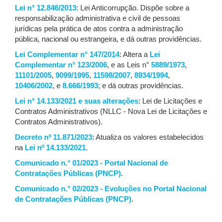
Lei n° 12.846/2013
: Lei Anticorrupção. Dispõe sobre a
responsabilização administrativa e civil de pessoas
jurídicas pela prática de atos contra a administração
pública, nacional ou estrangeira, e dá outras providências.
Lei Complementar n° 147/2014
: Altera a
Lei
Complementar n° 123/2006
, e as Leis n°
5889/1973
,
11101/2005
,
9099/1995
,
11598/2007
,
8934/1994
,
10406/2002
, e
8.666/1993
; e dá outras providências.
Lei n° 14.133/2021 e suas alterações
: Lei de Licitações e
Contratos Administrativos (NLLC - Nova Lei de Licitações e
Contratos Administrativos).
Decreto nº 11.871/2023
: Atualiza os valores estabelecidos
na
Lei nº 14.133/2021
.
Comunicado n.° 01/2023 - Portal Nacional de
Contratações Públicas (PNCP)
.
Comunicado n.° 02/2023 - Evoluções no Portal Nacional
de Contratações Públicas (PNCP)
.