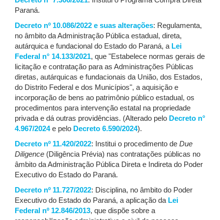
Decreto nº 7.306/2021
: Institui o Programa Compra Direta
Paraná.
Decreto nº 10.086/2022 e suas alterações
: Regulamenta,
no âmbito da Administração Pública estadual, direta,
autárquica e fundacional do Estado do Paraná, a
Lei
Federal n° 14.133/2021
, que "Estabelece normas gerais de
licitação e contratação para as Administrações Públicas
diretas, autárquicas e fundacionais da União, dos Estados,
do Distrito Federal e dos Municípios", a aquisição e
incorporação de bens ao patrimônio público estadual, os
procedimentos para intervenção estatal na propriedade
privada e dá outras providências. (Alterado pelo
Decreto n°
4.967/2024
e pelo
Decreto 6.590/2024
).
Decreto nº 11.420/2022
: Institui o procedimento de
Due
Diligence
(Diligência Prévia) nas contratações públicas no
âmbito da Administração Pública Direta e Indireta do Poder
Executivo do Estado do Paraná.
Decreto nº 11.727/2022
: Disciplina, no âmbito do Poder
Executivo do Estado do Paraná, a aplicação da
Lei
Federal nº 12.846/2013
, que dispõe sobre a