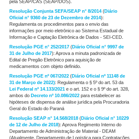
pela SEAP/CAS (SEAP/DOS).
Resolução Conjunta SEFA/SEAP n° 8/2014
(
Diário
Oficial n° 9360 de 23 de Dezembro de 2014
):
Regulamenta os procedimentos para o envio das
informações por meio eletrônico ao Sistema Estadual de
Informação e Captação Eletrônica de Dados - SEI-CED.
Resolução PGE n° 252/2017
(
Diário Oficial n° 9997 de
31 de Julho de 2017
): Aprova a minuta padronizada de
Edital de Pregão Eletrônico para aquisição de
medicamentos com objeto definido.
Resolução PGE nº 067/2022
(
Diário Oficial nº 11148 de
31 de Março de 2022)
: Regulamenta o § 5º do art. 53 da
Lei Federal nº 14.133/2021
e o art. 152 e o § 9º do art. 328,
ambos do
Decreto nº 10.086/2022
para estabelecer as
hipóteses de dispensa de análise jurídica pela Procuradoria
Geral do Estado do Paraná
Resolução SEAP n° 14.568/2018
(
Diário Oficial n° 10229
de 12 de Julho de 2018
): Aprova Regimento Interno do
Departamento de Administração de Material - DEAM
(Atualmente, Departamento de Logística para Contratações