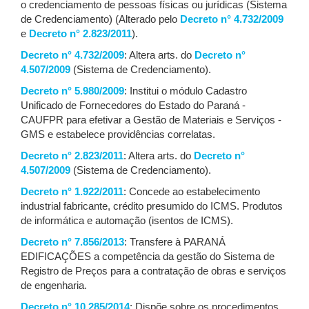
o credenciamento de pessoas físicas ou jurídicas (Sistema
de Credenciamento) (Alterado pelo
Decreto n° 4.732/2009
e
Decreto n° 2.823/2011
).
Decreto n° 4.732/2009
: Altera arts. do
Decreto n°
4.507/2009
(Sistema de Credenciamento).
Decreto n° 5.980/2009
: Institui o módulo Cadastro
Unificado de Fornecedores do Estado do Paraná -
CAUFPR para efetivar a Gestão de Materiais e Serviços -
GMS e estabelece providências correlatas.
Decreto n° 2.823/2011
: Altera arts. do
Decreto n°
4.507/2009
(Sistema de Credenciamento).
Decreto n° 1.922/2011
: Concede ao estabelecimento
industrial fabricante, crédito presumido do ICMS. Produtos
de informática e automação (isentos de ICMS).
Decreto n° 7.856/2013
: Transfere à PARANÁ
EDIFICAÇÕES a competência da gestão do Sistema de
Registro de Preços para a contratação de obras e serviços
de engenharia.
Decreto n° 10.285/2014
: Dispõe sobre os procedimentos