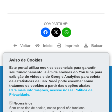
COMPARTILHE:
Fa
W
ce
ha
Tw
bo
ts
Voltar
Início
Imprimir
Baixar
itt
ok
Ap
er
p
Aviso de Cookies
Este portal utiliza cookies essenciais para garantir
seu funcionamento, além de cookies do YouTube para
DENUNCIE CORRUPÇÃO
exibição de vídeos e do Google Analytics para coleta
de estatísticas de uso. Você pode escolher como
OUVIDORIA
tratamos os cookies a partir das opções abaixo.
Para mais informações, acesse nossa Política de
Privacidade.
TRANSPARÊNCIA INSTITUCIONAL
Necessários
Sem esse tipo de cookie, nosso portal não funciona
MAPA DO SITE