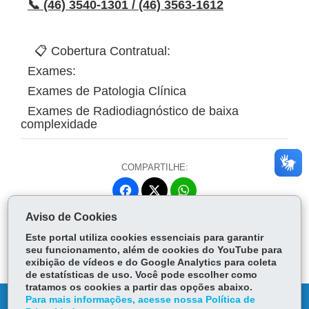
📞 (46) 3540-1301 / (46) 3563-1612
📋 Cobertura Contratual:
Exames:
Exames de Patologia Clínica
Exames de Radiodiagnóstico de baixa
complexidade
COMPARTILHE:
Fa
W
ce
ha
Aviso de Cookies
Tw
bo
ts
Voltar
Início
Imprimir
Baixar
itt
Este portal utiliza cookies essenciais para garantir
ok
Ap
er
seu funcionamento, além de cookies do YouTube para
p
exibição de vídeos e do Google Analytics para coleta
de estatísticas de uso. Você pode escolher como
tratamos os cookies a partir das opções abaixo.
Para mais informações, acesse nossa Política de
DENUNCIE CORRUPÇÃO