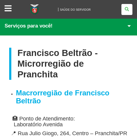
SAÚDE
DO
SAÚDE DO SERVIDOR
SERVIDOR
Serviços para você!
Francisco Beltrão -
Microrregião de
Pranchita
Macrorregião de Francisco
Beltrão
🏥 Ponto de Atendimento:
Laboratório Avenida
📍 Rua Julio Giogo, 264, Centro – Pranchita/PR