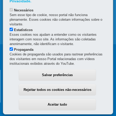
Privacidade.
Necessários
OUVIDORIA
Sem esse tipo de cookie, nosso portal não funciona
plenamente. Esses cookies não coletam informações sobre o
TRANSPARÊNCIA INSTITUCIONAL
visitante.
Estatísticos
Esses cookies nos ajudam a entender como os visitantes
MAPA DO SITE
interagem com nosso site. As informações são coletadas
anonimamente, não identificam o visitante.
Propaganda
Navegação
Cookies de propaganda são usados para rastrear preferências
dos visitantes em nosso Portal relacionadas com vídeos
Principal
institucionais exibidos através do YouTube.
SAS
SECRETARIA DE ESTADO DA ADMINISTRAÇÃO E DA
Salvar preferências
PREVIDÊNCIA
Palácio das Araucárias
Rejeitar todos os cookies não-necessários
Rua Jacy Loureiro de Campos, s/n - Térreo e 3º andar - Centro Cívico
80530-140
-
Curitiba
-
PR
MAPA
(41) 3313-6160 - Horário de atendimento: 8h30 a 12h e 13h30 a 18h
Aceitar tudo