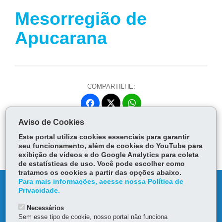
Mesorregião de
Apucarana
COMPARTILHE:
Fa
W
ce
ha
Aviso de Cookies
Tw
bo
ts
Voltar
Início
Imprimir
Baixar
itt
Este portal utiliza cookies essenciais para garantir
ok
Ap
er
seu funcionamento, além de cookies do YouTube para
p
exibição de vídeos e do Google Analytics para coleta
de estatísticas de uso. Você pode escolher como
tratamos os cookies a partir das opções abaixo.
Para mais informações, acesse nossa Política de
DENUNCIE CORRUPÇÃO
Privacidade.
Necessários
OUVIDORIA
Sem esse tipo de cookie, nosso portal não funciona