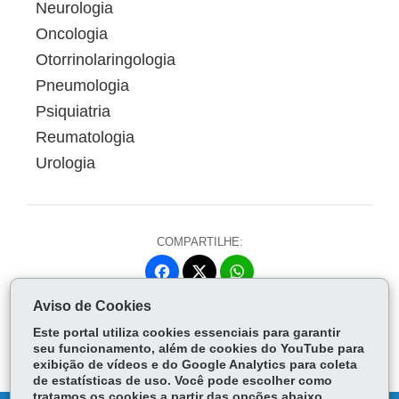
Neurologia
Oncologia
Otorrinolaringologia
Pneumologia
Psiquiatria
Reumatologia
Urologia
COMPARTILHE:
Fa
W
ce
ha
Aviso de Cookies
Tw
bo
ts
Voltar
Início
Imprimir
Baixar
itt
Este portal utiliza cookies essenciais para garantir
ok
Ap
er
seu funcionamento, além de cookies do YouTube para
p
exibição de vídeos e do Google Analytics para coleta
de estatísticas de uso. Você pode escolher como
tratamos os cookies a partir das opções abaixo.