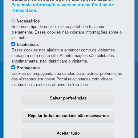
Para mais informações, acesse nossa Política de
DENUNCIE CORRUPÇÃO
Privacidade.
Necessários
OUVIDORIA
Sem esse tipo de cookie, nosso portal não funciona
plenamente. Esses cookies não coletam informações sobre o
TRANSPARÊNCIA INSTITUCIONAL
visitante.
Estatísticos
Esses cookies nos ajudam a entender como os visitantes
MAPA DO SITE
interagem com nosso site. As informações são coletadas
anonimamente, não identificam o visitante.
Propaganda
Navegação
Cookies de propaganda são usados para rastrear preferências
dos visitantes em nosso Portal relacionadas com vídeos
Principal
institucionais exibidos através do YouTube.
SAS
SECRETARIA DE ESTADO DA ADMINISTRAÇÃO E DA
Salvar preferências
PREVIDÊNCIA
Palácio das Araucárias
Rejeitar todos os cookies não-necessários
Rua Jacy Loureiro de Campos, s/n - Térreo e 3º andar - Centro Cívico
80530-140
-
Curitiba
-
PR
MAPA
(41) 3313-6160 - Horário de atendimento: 8h30 a 12h e 13h30 a 18h
Aceitar tudo