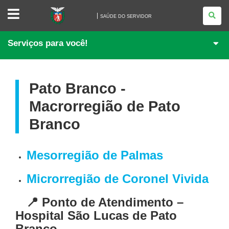
SAÚDE
DO
SAÚDE DO SERVIDOR
SERVIDOR
Serviços para você!
Pato Branco -
Macrorregião de Pato
Branco
Mesorregião de Palmas
Microrregião de Coronel Vivida
📍 Ponto de Atendimento –
Hospital São Lucas de Pato
Branco