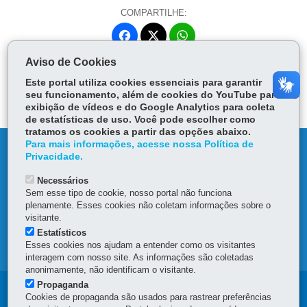
COMPARTILHE:
Fa
W
ce
ha
Aviso de Cookies
Tw
bo
ts
Voltar
Início
Imprimir
Baixar
itt
Este portal utiliza cookies essenciais para garantir
ok
Ap
er
seu funcionamento, além de cookies do YouTube para
p
exibição de vídeos e do Google Analytics para coleta
de estatísticas de uso. Você pode escolher como
tratamos os cookies a partir das opções abaixo.
Para mais informações, acesse nossa Política de
DENUNCIE CORRUPÇÃO
Privacidade.
Necessários
OUVIDORIA
Sem esse tipo de cookie, nosso portal não funciona
plenamente. Esses cookies não coletam informações sobre o
TRANSPARÊNCIA INSTITUCIONAL
visitante.
Estatísticos
Esses cookies nos ajudam a entender como os visitantes
MAPA DO SITE
interagem com nosso site. As informações são coletadas
anonimamente, não identificam o visitante.
Propaganda
Navegação
Cookies de propaganda são usados para rastrear preferências