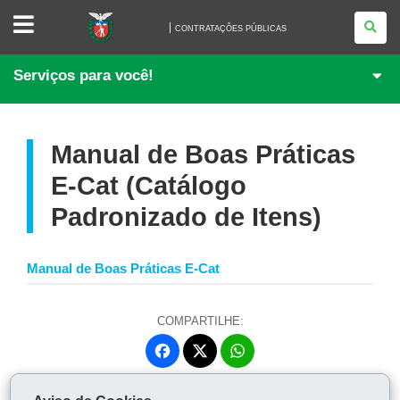
CONTRATAÇÕES
PÚBLICAS
CONTRATAÇÕES PÚBLICAS
Serviços para você!
Manual de Boas Práticas
E-Cat (Catálogo
Padronizado de Itens)
Manual de Boas Práticas E-Cat
COMPARTILHE:
Fa
W
ce
ha
Tw
bo
ts
Voltar
Início
Imprimir
Baixar