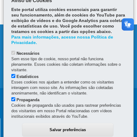
Aviso de Cookies
itt
ok
Ap
er
Este portal utiliza cookies essenciais para garantir
p
seu funcionamento, além de cookies do YouTube para
exibição de vídeos e do Google Analytics para coleta
de estatísticas de uso. Você pode escolher como
tratamos os cookies a partir das opções abaixo.
DENUNCIE CORRUPÇÃO
Para mais informações, acesse nossa Política de
Privacidade.
OUVIDORIA
Necessários
Sem esse tipo de cookie, nosso portal não funciona
TRANSPARÊNCIA INSTITUCIONAL
plenamente. Esses cookies não coletam informações sobre o
visitante.
Estatísticos
MAPA DO SITE
Esses cookies nos ajudam a entender como os visitantes
interagem com nosso site. As informações são coletadas
anonimamente, não identificam o visitante.
Navegaçao
Propaganda
Cookies de propaganda são usados para rastrear preferências
Principal
dos visitantes em nosso Portal relacionadas com vídeos
institucionais exibidos através do YouTube.
Compras
SECRETARIA DE ESTADO DA ADMINISTRAÇÃO E DA
PREVIDÊNCIA
Salvar preferências