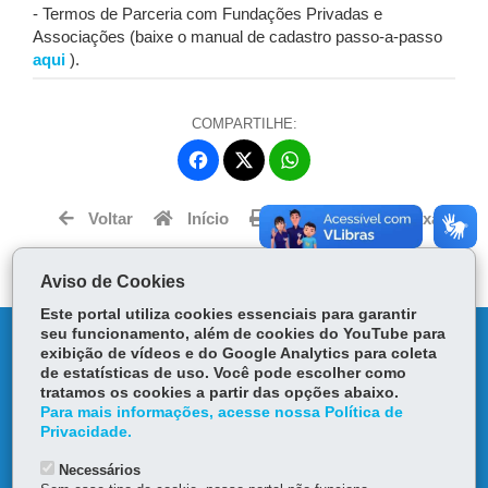
- Termos de Parceria com Fundações Privadas e
Associações (baixe o manual de cadastro passo-a-passo
aqui
).
COMPARTILHE:
Fa
W
ce
ha
Tw
bo
ts
Voltar
Início
Imprimir
Baixar
itt
ok
Ap
er
p
Aviso de Cookies
Este portal utiliza cookies essenciais para garantir
seu funcionamento, além de cookies do YouTube para
DENUNCIE CORRUPÇÃO
exibição de vídeos e do Google Analytics para coleta
de estatísticas de uso. Você pode escolher como
OUVIDORIA
tratamos os cookies a partir das opções abaixo.
Para mais informações, acesse nossa Política de
Privacidade.
TRANSPARÊNCIA INSTITUCIONAL
Necessários