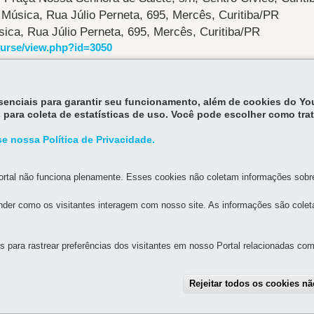
Música, Rua Júlio Perneta, 695, Mercês, Curitiba/PR
ica, Rua Júlio Perneta, 695, Mercês, Curitiba/PR
ourse/view.php?id=3050
essenciais para garantir seu funcionamento, além de cookies do Y
Volt
 para coleta de estatísticas de uso. Você pode escolher como tra
e nossa Política de Privacidade.
rtal não funciona plenamente. Esses cookies não coletam informações sobre 
der como os visitantes interagem com nosso site. As informações são cole
MAPA DO SITE
DENUNCIE CORRUPÇÃO
para rastrear preferências dos visitantes em nosso Portal relacionadas com 
STADO DA ADMINISTRAÇÃO E DA PREVIDÊNCIA
Rejeitar todos os cookies n
os, s/n - Térreo e 3º andar - Centro Cívico
MAPA
de atendimento: 8h30 a 12h e 13h30 a 18h