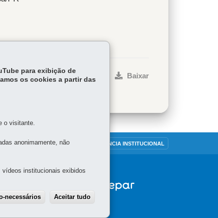
ouTube para exibição de
ar
Início
Imprimir
Baixar
tamos os cookies a partir das
o visitante.
tadas anonimamente, não
OUVIDORIA
TRANSPARÊNCIA INSTITUCIONAL
vídeos institucionais exibidos
ão-necessários
Aceitar tudo
Withdraw consent