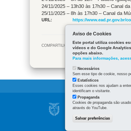
24/11/2025 – 13h30 às 17h30 – Canal da 
25/11/2025 – 8h às 17h30 – Canal da Mús
URL
https://www.ead.pr.gov.br/c
Aviso de Cookies
Este portal utiliza cookies 
COMPARTILHE:
Facebook
vídeos e do Google Analytics
opções abaixo.
Twitter
Para mais informações, acess
Necessários
Sem esse tipo de cookie, nosso po
Estatísticos
Esses cookies nos ajudam a enten
identificam o visitante.
Propaganda
Navegação
Cookies de propaganda são usados 
SECRETARIA DE E
através do YouTube.
Principal
Palácio das Araucárias
Salvar preferências
da
Rua Jacy Loureiro de Camp
80530-140
-
Curitiba
-
PR
(41) 3313-6050 - Horário 