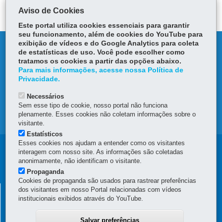
ok
Ap
er
Aviso de Cookies
p
Este portal utiliza cookies essenciais para garantir
seu funcionamento, além de cookies do YouTube para
exibição de vídeos e do Google Analytics para coleta
DENUNCIE CORRUPÇÃO
de estatísticas de uso. Você pode escolher como
tratamos os cookies a partir das opções abaixo.
OUVIDORIA
Para mais informações, acesse nossa Política de
Privacidade.
TRANSPARÊNCIA INSTITUCIONAL
Necessários
Sem esse tipo de cookie, nosso portal não funciona
plenamente. Esses cookies não coletam informações sobre o
MAPA DO SITE
visitante.
Estatísticos
Esses cookies nos ajudam a entender como os visitantes
Navegação
interagem com nosso site. As informações são coletadas
anonimamente, não identificam o visitante.
Principal
Propaganda
Cookies de propaganda são usados para rastrear preferências
da
SECRETARIA DE ESTADO DA ADMINISTRAÇÃO E DA
dos visitantes em nosso Portal relacionadas com vídeos
Escola
institucionais exibidos através do YouTube.
PREVIDÊNCIA
de
Palácio das Araucárias
Salvar preferências