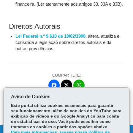
financeira. (Ler atentamente aos artigos 33, 33A e 33B).
Direitos Autorais
Lei Federal n.º 9.610 de 19/02/1998
, altera, atualiza e
consolida a legislação sobre direitos autorais e dá
outras providências.
COMPARTILHE:
Fa
W
ce
ha
Aviso de Cookies
Tw
bo
ts
Voltar
Início
Imprimir
Baixar
itt
Este portal utiliza cookies essenciais para garantir
ok
Ap
er
seu funcionamento, além de cookies do YouTube para
p
exibição de vídeos e do Google Analytics para coleta
de estatísticas de uso. Você pode escolher como
tratamos os cookies a partir das opções abaixo.
Para mais informações, acesse nossa Política de