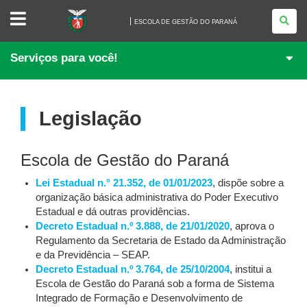
ESCOLA
DE
ESCOLA DE GESTÃO DO PARANÁ
GESTÃO
DO
PARANÁ
Serviços para você!
Legislação
Escola de Gestão do Paraná
Lei Estadual n.° 21.352, de 01/01/2023
, dispõe sobre a
organização básica administrativa do Poder Executivo
Estadual e dá outras providências.
Decreto Estadual n.º 3.888, de 21/01/2020
, aprova o
Regulamento da Secretaria de Estado da Administração
e da Previdência – SEAP.
Decreto Estadual n.º 3.764, de 25/10/2004
, institui a
Escola de Gestão do Paraná sob a forma de Sistema
Integrado de Formação e Desenvolvimento de