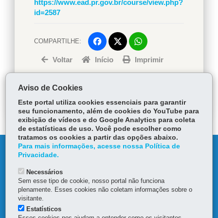
https://www.ead.pr.gov.br/course/view.php?
id=2587
COMPARTILHE:
Facebook
WhatsApp
Voltar
Início
Twitter
Imprimir
Baixar
Aviso de Cookies
Este portal utiliza cookies essenciais para garantir
seu funcionamento, além de cookies do YouTube para
exibição de vídeos e do Google Analytics para coleta
de estatísticas de uso. Você pode escolher como
tratamos os cookies a partir das opções abaixo.
Para mais informações, acesse nossa Política de
DENUNCIE CORRUPÇÃO
Privacidade.
Necessários
OUVIDORIA
Sem esse tipo de cookie, nosso portal não funciona
plenamente. Esses cookies não coletam informações sobre o
TRANSPARÊNCIA INSTITUCIONAL
visitante.
Estatísticos
Esses cookies nos ajudam a entender como os visitantes
MAPA DO SITE