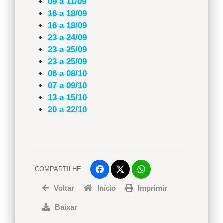
09 a 11/09
16 a 18/09
16 a 18/09
23 a 24/09
23 a 25/09
23 a 25/09
06 a 08/10
07 a 09/10
13 a 15/10
20 a 22/10
COMPARTILHE:
Facebook
WhatsApp
Voltar
Início
Twitter
Imprimir
Baixar