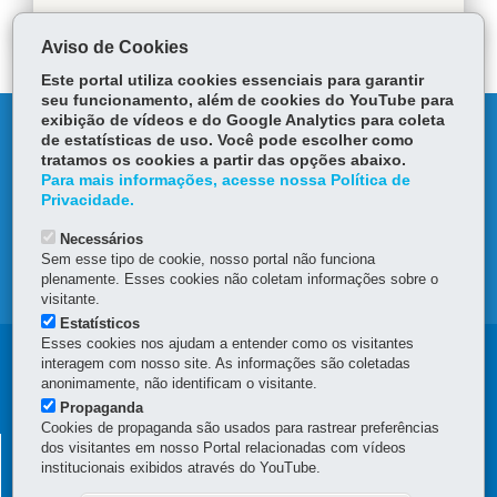
Aviso de Cookies
Este portal utiliza cookies essenciais para garantir
seu funcionamento, além de cookies do YouTube para
exibição de vídeos e do Google Analytics para coleta
DENUNCIE CORRUPÇÃO
de estatísticas de uso. Você pode escolher como
tratamos os cookies a partir das opções abaixo.
OUVIDORIA
Para mais informações, acesse nossa Política de
Privacidade.
TRANSPARÊNCIA INSTITUCIONAL
Necessários
Sem esse tipo de cookie, nosso portal não funciona
plenamente. Esses cookies não coletam informações sobre o
MAPA DO SITE
visitante.
Estatísticos
Esses cookies nos ajudam a entender como os visitantes
Navegação
interagem com nosso site. As informações são coletadas
anonimamente, não identificam o visitante.
Principal
Propaganda
Cookies de propaganda são usados para rastrear preferências
da
SECRETARIA DE ESTADO DA ADMINISTRAÇÃO E DA
dos visitantes em nosso Portal relacionadas com vídeos
Escola
institucionais exibidos através do YouTube.
PREVIDÊNCIA