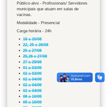
Público-alvo - Profissionais/ Servidores
municipais que atuam em salas de
vacinas.
Modalidade - Presencial
Carga horária - 24h
18 a 20/08
22, 25 e 26/08
25 a 27/08
25,26 e 27/08
27 a 29/08
01 a 03/09
02 a 03/09
02 a 04/09
02 a 04/09
02 a 04/09
08 a 10/09
09 a 10/09