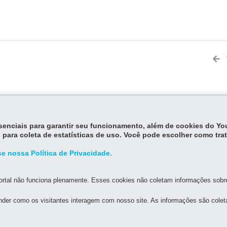
MAPA DO SITE
DENUNCIE CORRUPÇÃO
essenciais para garantir seu funcionamento, além de cookies do Y
 para coleta de estatísticas de uso. Você pode escolher como tra
STADO DA ADMINISTRAÇÃO E DA PREVIDÊNCIA
e nossa Política de Privacidade.
os, s/n - Térreo e 3º andar - Centro Cívico
MAPA
rtal não funciona plenamente. Esses cookies não coletam informações sobre 
de atendimento: 8h30 a 12h e 13h30 a 18h
der como os visitantes interagem com nosso site. As informações são cole