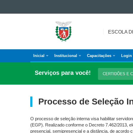
Ir para o conteúdo
Ir para a navegação
ESCOLA
Ir para a busca
DE
ESCOLA D
Mapa do site
GESTÃO
DO
PARANÁ
Inicial
Institucional
Capacitações
Login
Navegação
Principal
Serviços para você!
CERTIDÕES E
da
Escola
de
Processo de Seleção I
Gestão
O processo de seleção interna visa habilitar servid
(EGP). Realizado conforme o Decreto 7.462/2013, e
presencial, semipresencial e a distância, de acordo 