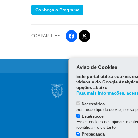
Conheça o Programa
COMPARTILHE:
Fa
ce
Tw
bo
itt
ok
er
Aviso de Cookies
Este portal utiliza cookies 
Navegação
vídeos e do Google Analytics
SECRETARIA DE E
opções abaixo.
Principal
Para mais informações, acess
Palácio das Araucárias
da
Rua Jacy Loureiro de Camp
Necessários
80530-140
-
Curitiba
-
PR
Sem esse tipo de cookie, nosso po
Escola
(41) 3313-6050 - Horário 
Estatísticos
Esses cookies nos ajudam a enten
de
identificam o visitante.
Gestão
Propaganda