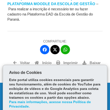
PLATAFORMA MOODLE DA ESCOLA DE GESTÃO
–
Para realizar a inscrição é necessário ter ou fazer
cadastro na Plataforma EAD da Escola de Gestão do
Paraná.
COMPARTILHE:
Fa
W
ce
ha
Tw
bo
ts
Voltar
Início
Imprimir
Baixar
itt
ok
Ap
er
Aviso de Cookies
p
Este portal utiliza cookies essenciais para garantir
seu funcionamento, além de cookies do YouTube para
exibição de vídeos e do Google Analytics para coleta
DENUNCIE CORRUPÇÃO
de estatísticas de uso. Você pode escolher como
tratamos os cookies a partir das opções abaixo.
OUVIDORIA
Para mais informações, acesse nossa Política de
Privacidade.