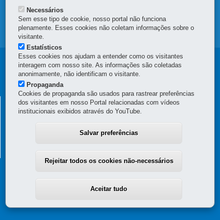
TRANSPARÊNCIA INSTITUCIONAL
Necessários
Sem esse tipo de cookie, nosso portal não funciona
plenamente. Esses cookies não coletam informações sobre o
MAPA DO SITE
visitante.
Estatísticos
Esses cookies nos ajudam a entender como os visitantes
Navegação
interagem com nosso site. As informações são coletadas
anonimamente, não identificam o visitante.
Principal
Propaganda
Cookies de propaganda são usados para rastrear preferências
da
SECRETARIA DE ESTADO DA ADMINISTRAÇÃO E DA
dos visitantes em nosso Portal relacionadas com vídeos
Escola
institucionais exibidos através do YouTube.
PREVIDÊNCIA
de
Palácio das Araucárias
Salvar preferências
Rua Jacy Loureiro de Campos, s/n - Térreo e 3º andar - Centro Cívico
Gestão
80530-140
-
Curitiba
-
PR
MAPA
(41) 3313-6050 - Horário de atendimento: 8h30 a 12h e 13h30 a 18h
Rejeitar todos os cookies não-necessários
Aceitar tudo