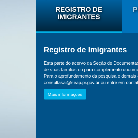
MA DE
 DE
REGISTRO DE
P
NTOS
IMIGRANTES
Registro de Imigrantes
estão de
Esta parte do acervo da Seção de Documentaç
de suas famílias ou para complemento docume
Para o aprofundamento da pesquisa e demais d
consultasai@seap.pr.gov.br ou entre em conta
Mais informações