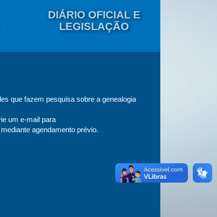
PRO
DIÁRIO OFICIAL E
GE
LEGISLAÇÃO
DOC
Preser
les que fazem pesquisa sobre a genealogia
O Programa de
degradação do
ie um e-mail para
Trata-se de m
e mediante agendamento prévio.
Mais inform