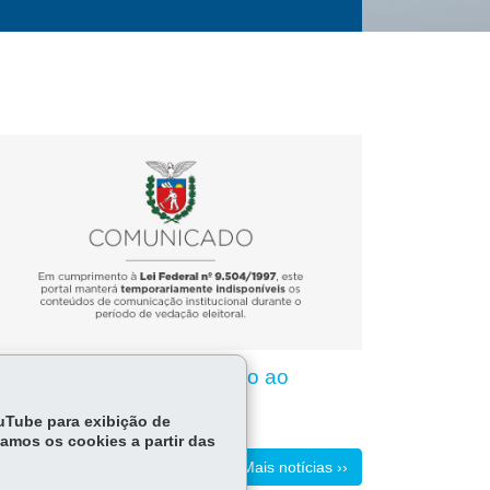
nteúdo indisponível devido ao
ríodo eleitoral
ouTube para exibição de
tamos os cookies a partir das
Mais notícias ››