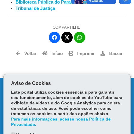
Biblioteca Pública do Paraná
Tribunal de Justiça
COMPARTILHE:
Fa
W
ce
ha
Tw
bo
ts
Voltar
Início
Imprimir
Baixar
itt
ok
Ap
er
p
Aviso de Cookies
DENUNCIE CORRUPÇÃO
Este portal utiliza cookies essenciais para garantir
seu funcionamento, além de cookies do YouTube para
OUVIDORIA
exibição de vídeos e do Google Analytics para coleta
de estatísticas de uso. Você pode escolher como
tratamos os cookies a partir das opções abaixo.
TRANSPARÊNCIA INSTITUCIONAL
Para mais informações, acesse nossa Política de
Privacidade.
MAPA DO SITE