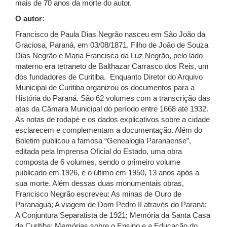
mais de 70 anos da morte do autor.
O autor:
Francisco de Paula Dias Negrão nasceu em São João da
Graciosa, Paraná, em 03/08/1871. Filho de João de Souza
Dias Negrão e Maria Francisca da Luz Negrão, pelo lado
materno era tetraneto de Balthazar Carrasco dos Reis, um
dos fundadores de Curitiba. Enquanto Diretor do Arquivo
Municipal de Curitiba organizou os documentos para a
História do Paraná. São 62 volumes com a transcrição das
atas da Câmara Municipal do período entre 1668 até 1932.
As notas de rodapé e os dados explicativos sobre a cidade
esclarecem e complementam a documentação. Além do
Boletim publicou a famosa “Genealogia Paranaense”,
editada pela Imprensa Oficial do Estado, uma obra
composta de 6 volumes, sendo o primeiro volume
publicado em 1926, e o último em 1950, 13 anos após a
sua morte. Além dessas duas monumentais obras,
Francisco Negrão escreveu: As minas de Ouro de
Paranaguá; A viagem de Dom Pedro II através do Paraná;
A Conjuntura Separatista de 1921; Memória da Santa Casa
de Curitiba; Memórias sobre o Ensino e a Educação do