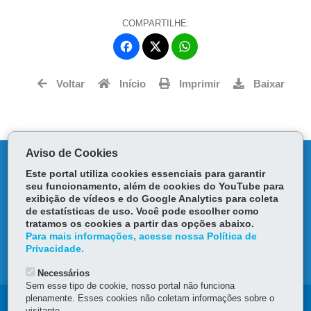
COMPARTILHE:
Fa
W
ce
ha
Tw
bo
ts
Voltar
Início
Imprimir
Baixar
itt
ok
Ap
er
p
Aviso de Cookies
DENUNCIE CORRUPÇÃO
Este portal utiliza cookies essenciais para garantir
seu funcionamento, além de cookies do YouTube para
OUVIDORIA
exibição de vídeos e do Google Analytics para coleta
de estatísticas de uso. Você pode escolher como
tratamos os cookies a partir das opções abaixo.
TRANSPARÊNCIA INSTITUCIONAL
Para mais informações, acesse nossa Política de
Privacidade.
MAPA DO SITE
Necessários
Sem esse tipo de cookie, nosso portal não funciona
plenamente. Esses cookies não coletam informações sobre o
Navegação
visitante.