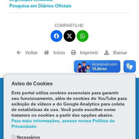
Pesquisa em Diários Oficiais
COMPARTILHE:
Fa
W
ce
ha
Tw
bo
ts
Voltar
Início
Imprimir
Baixar
itt
ok
Ap
er
p
Aviso de Cookies
DENUNCIE CORRUPÇÃO
Este portal utiliza cookies essenciais para garantir
seu funcionamento, além de cookies do YouTube para
OUVIDORIA
exibição de vídeos e do Google Analytics para coleta
de estatísticas de uso. Você pode escolher como
tratamos os cookies a partir das opções abaixo.
TRANSPARÊNCIA INSTITUCIONAL
Para mais informações, acesse nossa Política de
Privacidade.
MAPA DO SITE
Necessários