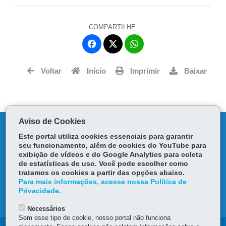
COMPARTILHE:
Fa
W
ce
ha
Tw
bo
ts
Voltar
Início
Imprimir
Baixar
itt
ok
Ap
er
p
Aviso de Cookies
DENUNCIE CORRUPÇÃO
Este portal utiliza cookies essenciais para garantir
seu funcionamento, além de cookies do YouTube para
OUVIDORIA
exibição de vídeos e do Google Analytics para coleta
de estatísticas de uso. Você pode escolher como
tratamos os cookies a partir das opções abaixo.
TRANSPARÊNCIA INSTITUCIONAL
Para mais informações, acesse nossa Política de
Privacidade.
MAPA DO SITE
Necessários
Sem esse tipo de cookie, nosso portal não funciona