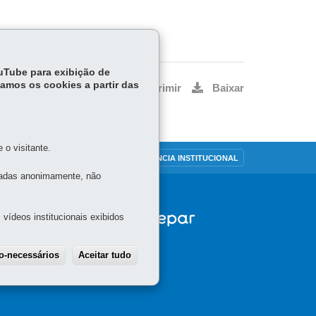
ouTube para exibição de
tamos os cookies a partir das
Voltar
Início
Imprimir
Baixar
o visitante.
OUVIDORIA
TRANSPARÊNCIA INSTITUCIONAL
tadas anonimamente, não
vídeos institucionais exibidos
ão-necessários
Aceitar tudo
Withdraw consent