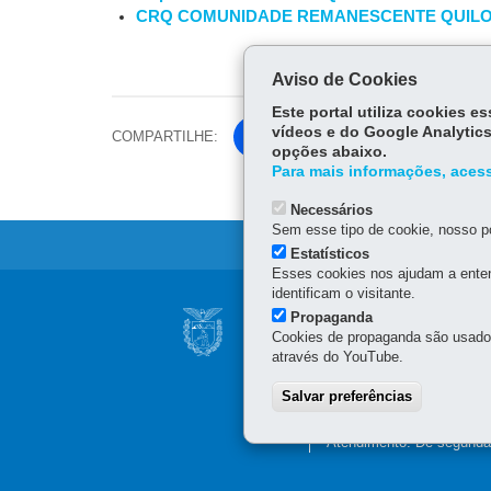
CRQ COMUNIDADE REMANESCENTE QUIL
Aviso de Cookies
Este portal utiliza cookies 
vídeos e do Google Analytics
COMPARTILHE:
Fa
opções abaixo.
ce
Para mais informações, acess
Tw
bo
itt
Necessários
ok
Sem esse tipo de cookie, nosso po
er
Estatísticos
Esses cookies nos ajudam a enten
identificam o visitante.
Navegação
Propaganda
ARQUIVO PÚBLIC
Principal
Cookies de propaganda são usados 
Rua dos Funcionários, 17
através do YouTube.
Arquivo
41
3521-9100
Salvar preferências
Público
Funcionamento: De segund
Atendimento: De segunda 