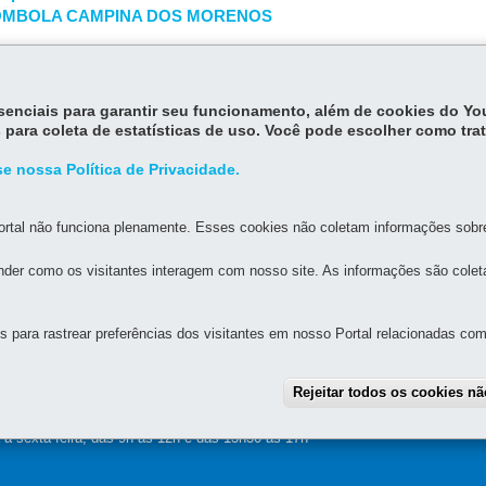
OMBOLA CAMPINA DOS MORENOS
essenciais para garantir seu funcionamento, além de cookies do Y
 para coleta de estatísticas de uso. Você pode escolher como tra
e nossa Política de Privacidade.
rtal não funciona plenamente. Esses cookies não coletam informações sobre 
MAPA DO SITE
DENUNCIE CORRUPÇÃO
der como os visitantes interagem com nosso site. As informações são cole
O DO PARANÁ
para rastrear preferências dos visitantes em nosso Portal relacionadas com 
96 - Cabral
-
80035-050
-
Curitiba
-
PR
MAPA
Rejeitar todos os cookies n
a a sexta-feira, das 8h30 às 12h e das 13h30 às 18h
a sexta-feira, das 9h às 12h e das 13h30 às 17h