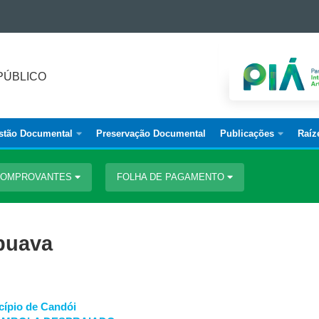
PÚBLICO
stão Documental
Preservação Documental
Publicações
Raíz
 COMPROVANTES
FOLHA DE PAGAMENTO
puava
ípio de Candói