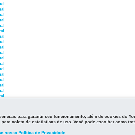
ral
ral
ral
ral
ral
ral
ral
ral
ral
ral
ral
ral
ral
ral
ral
ral
ral
ral
ral
ral
ral
essenciais para garantir seu funcionamento, além de cookies do Y
ral
 para coleta de estatísticas de uso. Você pode escolher como tra
ral
ral
e nossa Política de Privacidade.