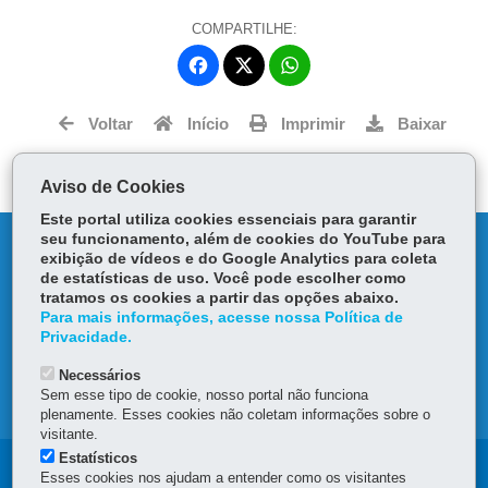
COMPARTILHE:
Fa
W
ce
ha
Tw
bo
ts
Voltar
Início
Imprimir
Baixar
itt
ok
Ap
er
p
Aviso de Cookies
Este portal utiliza cookies essenciais para garantir
seu funcionamento, além de cookies do YouTube para
DENUNCIE CORRUPÇÃO
exibição de vídeos e do Google Analytics para coleta
de estatísticas de uso. Você pode escolher como
OUVIDORIA
tratamos os cookies a partir das opções abaixo.
Para mais informações, acesse nossa Política de
Privacidade.
TRANSPARÊNCIA INSTITUCIONAL
Necessários
Sem esse tipo de cookie, nosso portal não funciona
MAPA DO SITE
plenamente. Esses cookies não coletam informações sobre o
visitante.
Estatísticos
Navegação
Esses cookies nos ajudam a entender como os visitantes