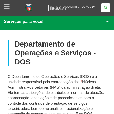
SECRETARIA
SECRETARIA DA ADMINISTRAÇÃO E DA
DA
PREVIDÊNCIA
ADMINISTRAÇÃO
E
DA
Serviços para você!
PREVIDÊNCIA
Departamento de
Operações e Serviços -
DOS
O Departamento de Operações e Serviços (DOS) é a
unidade responsável pela coordenação dos
*
Núcleos
Administrativos Setoriais (NAS) da administração direta.
Ele tem as atribuições de estabelecer normas de atuação,
coordenação, orientação e de procedimentos para o
controle dos contratos de prestação de serviços
terceirizados, bem como análises, racionalização e