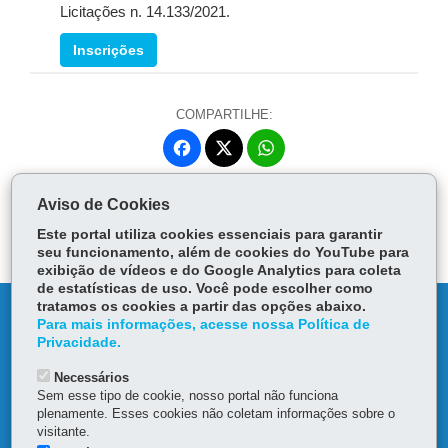
Licitações n. 14.133/2021.
Inscrições
COMPARTILHE:
Fa
W
ce
ha
Tw
bo
ts
Voltar
Início
Imprimir
Baixar
Aviso de Cookies
itt
ok
Ap
er
Este portal utiliza cookies essenciais para garantir
p
seu funcionamento, além de cookies do YouTube para
exibição de vídeos e do Google Analytics para coleta
de estatísticas de uso. Você pode escolher como
tratamos os cookies a partir das opções abaixo.
DENUNCIE CORRUPÇÃO
Para mais informações, acesse nossa Política de
Privacidade.
OUVIDORIA
Necessários
Sem esse tipo de cookie, nosso portal não funciona
TRANSPARÊNCIA INSTITUCIONAL
plenamente. Esses cookies não coletam informações sobre o
visitante.