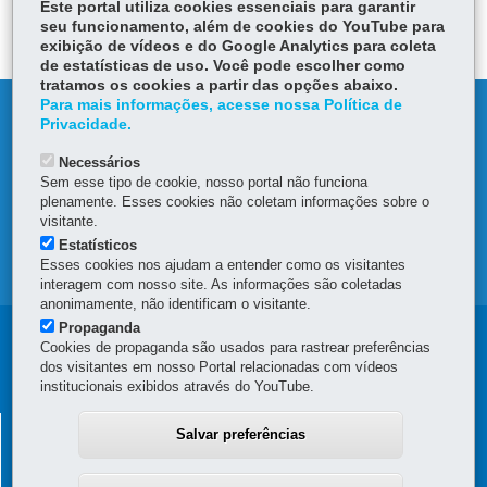
itt
Este portal utiliza cookies essenciais para garantir
ok
Ap
er
seu funcionamento, além de cookies do YouTube para
p
exibição de vídeos e do Google Analytics para coleta
de estatísticas de uso. Você pode escolher como
tratamos os cookies a partir das opções abaixo.
Para mais informações, acesse nossa Política de
DENUNCIE CORRUPÇÃO
Privacidade.
Necessários
OUVIDORIA
Sem esse tipo de cookie, nosso portal não funciona
plenamente. Esses cookies não coletam informações sobre o
TRANSPARÊNCIA INSTITUCIONAL
visitante.
Estatísticos
Esses cookies nos ajudam a entender como os visitantes
MAPA DO SITE
interagem com nosso site. As informações são coletadas
anonimamente, não identificam o visitante.
Propaganda
Navegação
Navegação
Cookies de propaganda são usados para rastrear preferências
dos visitantes em nosso Portal relacionadas com vídeos
Principal
Principal
institucionais exibidos através do YouTube.
SEAP
RH
SECRETARIA DE ESTADO DA ADMINISTRAÇÃO E DA
Salvar preferências
PREVIDÊNCIA
Palácio das Araucárias