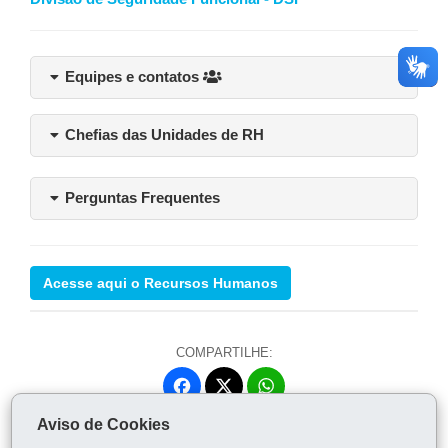
Equipes e contatos
Chefias das Unidades de RH
Perguntas Frequentes
Acesse aqui o Recursos Humanos
COMPARTILHE:
Fa
W
ce
ha
Aviso de Cookies
Tw
bo
ts
Voltar
Início
Imprimir
Baixar