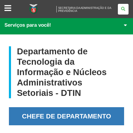
SECRETARIA
SECRETARIA DA ADMINISTRAÇÃO E DA
DA
PREVIDÊNCIA
ADMINISTRAÇÃO
E
DA
Serviços para você!
PREVIDÊNCIA
Departamento de
Tecnologia da
Informação e Núcleos
Administrativos
Setoriais - DTIN
CHEFE DE DEPARTAMENTO