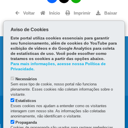
ce
ha
Tw
bo
ts
Voltar
Início
Imprimir
Baixar
itt
ok
Ap
er
p
Aviso de Cookies
Este portal utiliza cookies essenciais para garantir
seu funcionamento, além de cookies do YouTube para
DENUNCIE CORRUPÇÃO
exibição de vídeos e do Google Analytics para coleta
de estatísticas de uso. Você pode escolher como
OUVIDORIA
tratamos os cookies a partir das opções abaixo.
Para mais informações, acesse nossa Política de
Privacidade.
TRANSPARÊNCIA INSTITUCIONAL
Necessários
Sem esse tipo de cookie, nosso portal não funciona
MAPA DO SITE
plenamente. Esses cookies não coletam informações sobre o
visitante.
Estatísticos
Navegação
Esses cookies nos ajudam a entender como os visitantes
interagem com nosso site. As informações são coletadas
Principal
anonimamente, não identificam o visitante.
SEAP
Propaganda
SECRETARIA DE ESTADO DA ADMINISTRAÇÃO E DA
Cookies de propaganda são usados para rastrear preferências