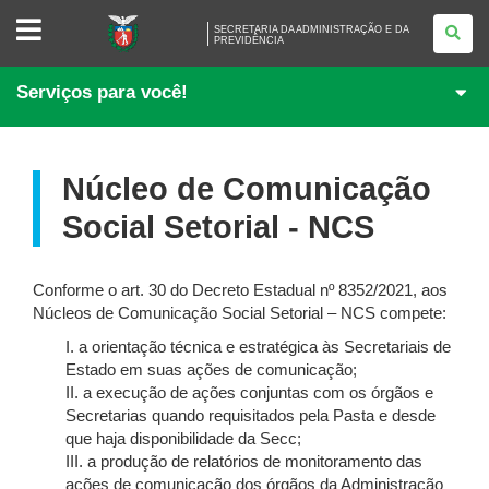
SECRETARIA
SECRETARIA DA ADMINISTRAÇÃO E DA
DA
PREVIDÊNCIA
ADMINISTRAÇÃO
E
DA
Serviços para você!
PREVIDÊNCIA
Núcleo de Comunicação
Social Setorial - NCS
Conforme o art. 30 do Decreto Estadual nº 8352/2021, aos
Núcleos de Comunicação Social Setorial – NCS compete:
I. a orientação técnica e estratégica às Secretariais de
Estado em suas ações de comunicação;
II. a execução de ações conjuntas com os órgãos e
Secretarias quando requisitados pela Pasta e desde
que haja disponibilidade da Secc;
III. a produção de relatórios de monitoramento das
ações de comunicação dos órgãos da Administração