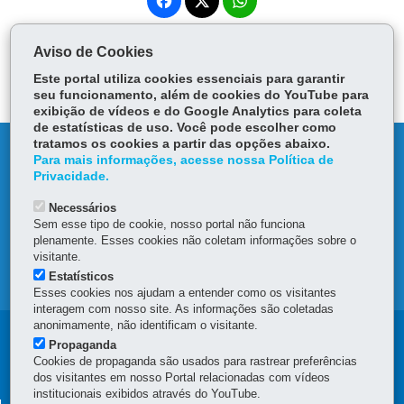
Fa
W
ce
ha
Tw
bo
ts
Voltar
Início
Imprimir
Baixar
Aviso de Cookies
itt
ok
Ap
er
Este portal utiliza cookies essenciais para garantir
p
seu funcionamento, além de cookies do YouTube para
exibição de vídeos e do Google Analytics para coleta
de estatísticas de uso. Você pode escolher como
tratamos os cookies a partir das opções abaixo.
DENUNCIE CORRUPÇÃO
Para mais informações, acesse nossa Política de
Privacidade.
OUVIDORIA
Necessários
Sem esse tipo de cookie, nosso portal não funciona
TRANSPARÊNCIA INSTITUCIONAL
plenamente. Esses cookies não coletam informações sobre o
visitante.
Estatísticos
MAPA DO SITE
Esses cookies nos ajudam a entender como os visitantes
interagem com nosso site. As informações são coletadas
anonimamente, não identificam o visitante.
Navegação
Propaganda
Cookies de propaganda são usados para rastrear preferências
Principal
dos visitantes em nosso Portal relacionadas com vídeos
institucionais exibidos através do YouTube.
SEAP