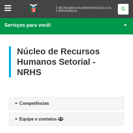
SECRETARIA
SECRETARIA DA ADMINISTRAÇÃO E DA
DA
PREVIDÊNCIA
ADMINISTRAÇÃO
E
DA
Serviços para você!
PREVIDÊNCIA
Núcleo de Recursos
Humanos Setorial -
NRHS
Competências
Equipe e contatos