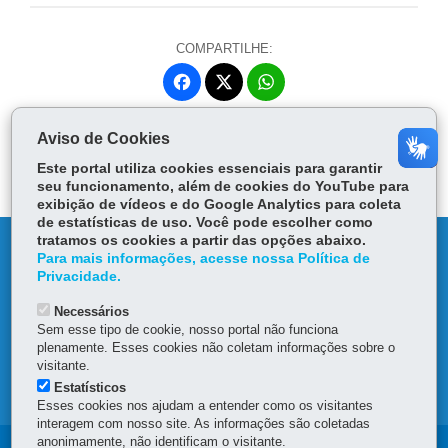
COMPARTILHE:
Fa
W
ce
ha
Tw
bo
ts
Voltar
Início
Imprimir
Baixar
Aviso de Cookies
itt
ok
Ap
er
Este portal utiliza cookies essenciais para garantir
p
seu funcionamento, além de cookies do YouTube para
exibição de vídeos e do Google Analytics para coleta
de estatísticas de uso. Você pode escolher como
tratamos os cookies a partir das opções abaixo.
DENUNCIE CORRUPÇÃO
Para mais informações, acesse nossa Política de
Privacidade.
OUVIDORIA
Necessários
Sem esse tipo de cookie, nosso portal não funciona
TRANSPARÊNCIA INSTITUCIONAL
plenamente. Esses cookies não coletam informações sobre o
visitante.
Estatísticos
MAPA DO SITE
Esses cookies nos ajudam a entender como os visitantes
interagem com nosso site. As informações são coletadas
anonimamente, não identificam o visitante.