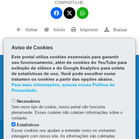
COMPARTILHE:
Fa
W
ce
ha
Tw
bo
ts
Voltar
Início
Imprimir
Baixar
itt
ok
Ap
er
p
Aviso de Cookies
Este portal utiliza cookies essenciais para garantir
seu funcionamento, além de cookies do YouTube para
DENUNCIE CORRUPÇÃO
exibição de vídeos e do Google Analytics para coleta
de estatísticas de uso. Você pode escolher como
OUVIDORIA
tratamos os cookies a partir das opções abaixo.
Para mais informações, acesse nossa Política de
Privacidade.
TRANSPARÊNCIA INSTITUCIONAL
Necessários
Sem esse tipo de cookie, nosso portal não funciona
MAPA DO SITE
plenamente. Esses cookies não coletam informações sobre o
visitante.
Estatísticos
Navegação
Esses cookies nos ajudam a entender como os visitantes
interagem com nosso site. As informações são coletadas