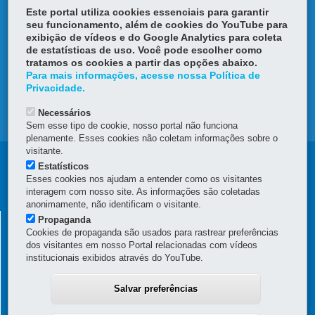
Este portal utiliza cookies essenciais para garantir
DENUNCIE CORRUPÇÃO
seu funcionamento, além de cookies do YouTube para
exibição de vídeos e do Google Analytics para coleta
OUVIDORIA
de estatísticas de uso. Você pode escolher como
tratamos os cookies a partir das opções abaixo.
Para mais informações, acesse nossa Política de
TRANSPARÊNCIA INSTITUCIONAL
Privacidade.
Necessários
MAPA DO SITE
Sem esse tipo de cookie, nosso portal não funciona
plenamente. Esses cookies não coletam informações sobre o
visitante.
Navegação
Estatísticos
Esses cookies nos ajudam a entender como os visitantes
Principal
interagem com nosso site. As informações são coletadas
anonimamente, não identificam o visitante.
SEAP
SECRETARIA DE ESTADO DA ADMINISTRAÇÃO E DA
Propaganda
Cookies de propaganda são usados para rastrear preferências
PREVIDÊNCIA
dos visitantes em nosso Portal relacionadas com vídeos
Palácio das Araucárias
institucionais exibidos através do YouTube.
Rua Jacy Loureiro de Campos, s/n - Térreo e 3º andar - Centro Cívico
80530-140
-
Curitiba
-
PR
MAPA
Salvar preferências
(41) 3313-6000 / 6264 - Horário de atendimento: 8h30 a 12h e 13h30 a
18h