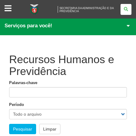
SECRETARIA
SECRETARIA DA ADMINISTRAÇÃO E DA
DA
PREVIDÊNCIA
ADMINISTRAÇÃO
E
DA
Serviços para você!
PREVIDÊNCIA
Recursos Humanos e
Previdência
Palavras-chave
Período
Pesquisar
Limpar