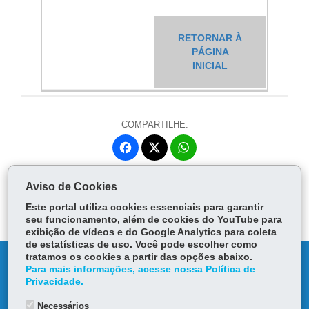
RETORNAR À
PÁGINA
INICIAL
COMPARTILHE:
Fa
W
ce
ha
Tw
bo
ts
Voltar
Início
Imprimir
Baixar
Aviso de Cookies
itt
ok
Ap
er
Este portal utiliza cookies essenciais para garantir
p
seu funcionamento, além de cookies do YouTube para
exibição de vídeos e do Google Analytics para coleta
de estatísticas de uso. Você pode escolher como
tratamos os cookies a partir das opções abaixo.
DENUNCIE CORRUPÇÃO
Para mais informações, acesse nossa Política de
Privacidade.
OUVIDORIA
Necessários