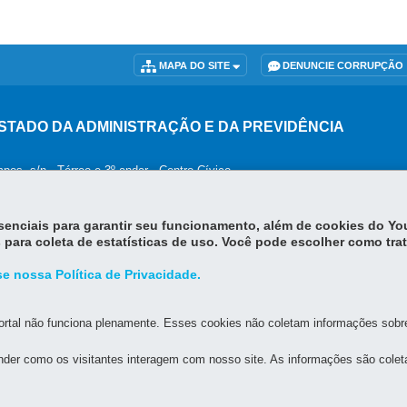
MAPA DO SITE
DENUNCIE CORRUPÇÃO
STADO DA ADMINISTRAÇÃO E DA PREVIDÊNCIA
os, s/n - Térreo e 3º andar - Centro Cívico
MAPA
orário de atendimento: 8h30 a 12h e 13h30 a 18h
essenciais para garantir seu funcionamento, além de cookies do Y
 para coleta de estatísticas de uso. Você pode escolher como tra
e nossa Política de Privacidade.
rtal não funciona plenamente. Esses cookies não coletam informações sobre 
der como os visitantes interagem com nosso site. As informações são cole