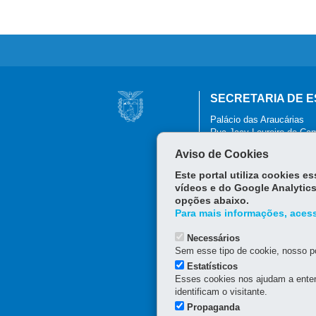
Navegação
SECRETARIA DE E
Principal
Palácio das Araucárias
SEAP
Rua Jacy Loureiro de Camp
80530-140
-
Curitiba
-
PR
Aviso de Cookies
(41) 3313-6000 / 6264 - H
Este portal utiliza cookies 
vídeos e do Google Analytics
opções abaixo.
Para mais informações, acess
Necessários
Sem esse tipo de cookie, nosso po
Estatísticos
Esses cookies nos ajudam a enten
identificam o visitante.
Propaganda