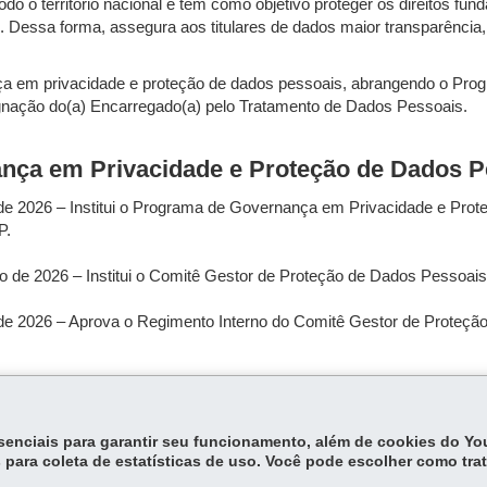
 o território nacional e tem como objetivo proteger os direitos funda
 Dessa forma, assegura aos titulares de dados maior transparência,
ça em privacidade e proteção de dados pessoais, abrangendo o Pro
gnação do(a) Encarregado(a) pelo Tratamento de Dados Pessoais.
ça em Privacidade e Proteção de Dados P
l de 2026 – Institui o Programa de Governança em Privacidade e Pro
P.
ço de 2026 – Institui o Comitê Gestor de Proteção de Dados Pessoai
il de 2026 – Aprova o Regimento Interno do Comitê Gestor de Prote
ço de 2026 – Designa o(a) Encarregado(a) pelo Tratamento de Dado
essenciais para garantir seu funcionamento, além de cookies do Y
 para coleta de estatísticas de uso. Você pode escolher como tra