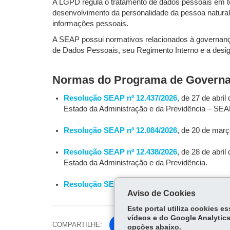
A LGPD regula o tratamento de dados pessoais em todo
desenvolvimento da personalidade da pessoa natural.
informações pessoais.
A SEAP possui normativos relacionados à governan
de Dados Pessoais, seu Regimento Interno e a desi
Normas do Programa de Governan
Resolução SEAP nº 12.437/2026
, de 27 de abri
Estado da Administração e da Previdência – SEA
Resolução SEAP nº 12.084/2026
, de 20 de mar
Resolução SEAP nº 12.438/2026
, de 28 de abr
Estado da Administração e da Previdência.
Resolução SEAP nº 12.099/2026
, de 20 de mar
Aviso de Cookies
Este portal utiliza cookies 
vídeos e do Google Analytics
COMPARTILHE:
Fa
opções abaixo.