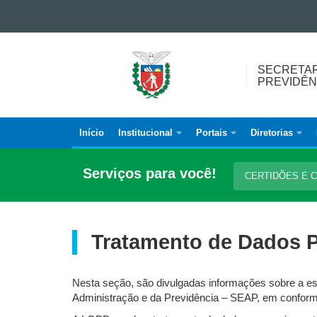
Ir para o conteúdo
Ir para a navegação
SECRETARIA
Ir para a busca
SECRETAR
DA
Mapa do site
PREVIDÊN
ADMINISTRAÇÃO
E
DA
Início
Institucional
Portais
Diretorias
Navegação
PREVIDÊNCIA
Principal
Serviços para você!
CERTIDÕES E
SEAP
Tratamento de Dados 
Nesta seção, são divulgadas informações sobre a est
Administração e da Previdência – SEAP, em conform