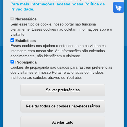
Para mais informações, acesse nossa Política de
OUVIDORIA
Privacidade.
Necessários
TRANSPARÊNCIA INSTITUCIONAL
Sem esse tipo de cookie, nosso portal não funciona
plenamente. Esses cookies não coletam informações sobre o
visitante.
MAPA DO SITE
Estatísticos
Esses cookies nos ajudam a entender como os visitantes
interagem com nosso site. As informações são coletadas
Navegação
anonimamente, não identificam o visitante.
Propaganda
Principal
Cookies de propaganda são usados para rastrear preferências
dos visitantes em nosso Portal relacionadas com vídeos
SEAP
SECRETARIA DE ESTADO DA ADMINISTRAÇÃO E DA
institucionais exibidos através do YouTube.
PREVIDÊNCIA
Salvar preferências
Palácio das Araucárias
Rua Jacy Loureiro de Campos, s/n - Térreo e 3º andar - Centro Cívico
80530-140
-
Curitiba
-
PR
MAPA
Rejeitar todos os cookies não-necessários
(41) 3313-6000 / 6264 - Horário de atendimento: 8h30 a 12h e 13h30 a
18h
Aceitar tudo