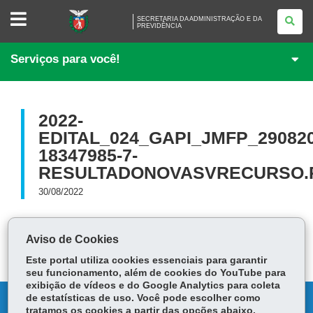
SECRETARIA
SECRETARIA DA ADMINISTRAÇÃO E DA
DA
PREVIDÊNCIA
ADMINISTRAÇÃO
E
DA
Serviços para você!
PREVIDÊNCIA
2022-
EDITAL_024_GAPI_JMFP_290820
18347985-7-
RESULTADONOVASVRECURSO.
30/08/2022
2022-Edital_024_GAPI_JMFP_29082022-18347985-7-
234.29 KB
ResultadoNovasVRecurso.pdf
Aviso de Cookies
Este portal utiliza cookies essenciais para garantir
seu funcionamento, além de cookies do YouTube para
exibição de vídeos e do Google Analytics para coleta
de estatísticas de uso. Você pode escolher como
DENUNCIE CORRUPÇÃO
tratamos os cookies a partir das opções abaixo.