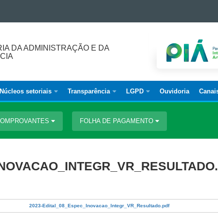
IA DA ADMINISTRAÇÃO E DA
CIA
Núcleos setoriais
Transparência
LGPD
Ouvidoria
Canai
 COMPROVANTES
FOLHA DE PAGAMENTO
_INOVACAO_INTEGR_VR_RESULTADO
2023-Edital_08_Espec_Inovacao_Integr_VR_Resultado.pdf