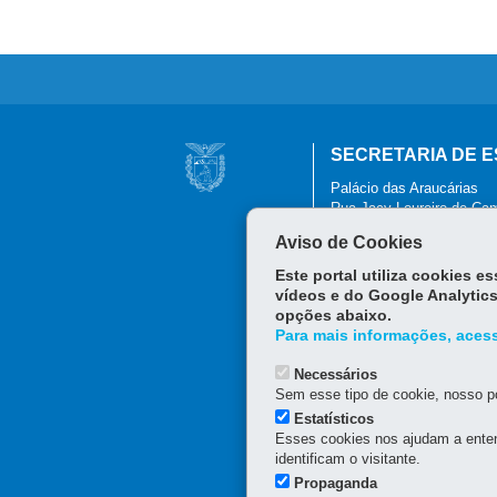
Navegação
SECRETARIA DE E
Principal
Palácio das Araucárias
SEAP
Rua Jacy Loureiro de Camp
80530-140
-
Curitiba
-
PR
Aviso de Cookies
(41) 3313-6000 / 6264 - H
Este portal utiliza cookies 
vídeos e do Google Analytics
opções abaixo.
Para mais informações, acess
Necessários
Sem esse tipo de cookie, nosso po
Estatísticos
Esses cookies nos ajudam a enten
identificam o visitante.
Propaganda