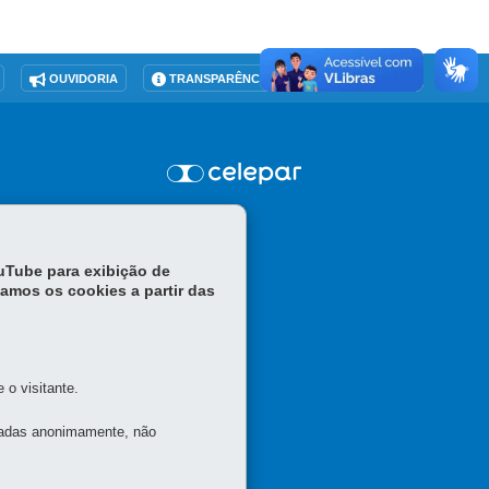
OUVIDORIA
TRANSPARÊNCIA INSTITUCIONAL
ouTube para exibição de
tamos os cookies a partir das
o visitante.
tadas anonimamente, não