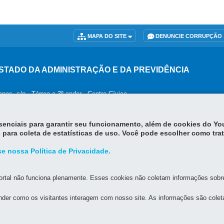
MAPA DO SITE
DENUNCIE CORRUPÇÃO
STADO DA ADMINISTRAÇÃO E DA PREVIDÊNCIA
os, s/n - Térreo e 3º andar - Centro Cívico
MAPA
orário de atendimento: 8h30 a 12h e 13h30 a 18h
essenciais para garantir seu funcionamento, além de cookies do Y
 para coleta de estatísticas de uso. Você pode escolher como tra
e nossa Política de Privacidade.
rtal não funciona plenamente. Esses cookies não coletam informações sobre 
der como os visitantes interagem com nosso site. As informações são cole