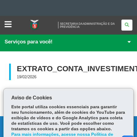
Ir
SECRETARIA
SECRETARIA DA ADMINISTRAÇÃO E DA
DA
PREVIDÊNCIA
ADMINISTRAÇÃO
para
Ir
E
DA
Serviços para você!
PREVIDÊNCIA
para
Ir
o
conteúdo
Mapa
para
a
navegação
do
a
EXTRATO_CONTA_INVESTIMENT
busca
site
19/02/2026
Extrato Conta Investimento Fevereiro de 2026.pdf
81.36 KB
Aviso de Cookies
Este portal utiliza cookies essenciais para garantir
seu funcionamento, além de cookies do YouTube para
exibição de vídeos e do Google Analytics para coleta
de estatísticas de uso. Você pode escolher como
DENUNCIE CORRUPÇÃO
tratamos os cookies a partir das opções abaixo.
Para mais informações, acesse nossa Política de