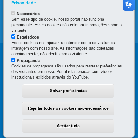
OUVIDORIA
Privacidade.
Necessários
TRANSPARÊNCIA INSTITUCIONAL
Sem esse tipo de cookie, nosso portal não funciona
plenamente. Esses cookies não coletam informações sobre o
visitante.
MAPA DO SITE
Estatísticos
Esses cookies nos ajudam a entender como os visitantes
interagem com nosso site. As informações são coletadas
Navegação
anonimamente, não identificam o visitante.
Propaganda
Principal
Cookies de propaganda são usados para rastrear preferências
dos visitantes em nosso Portal relacionadas com vídeos
SEAP
SECRETARIA DE ESTADO DA ADMINISTRAÇÃO E DA
institucionais exibidos através do YouTube.
PREVIDÊNCIA
Salvar preferências
Palácio das Araucárias
Rua Jacy Loureiro de Campos, s/n - Térreo e 3º andar - Centro Cívico
80530-140
-
Curitiba
-
PR
MAPA
Rejeitar todos os cookies não-necessários
(41) 3313-6000 / 6264 - Horário de atendimento: 8h30 a 12h e 13h30 a
18h
Aceitar tudo