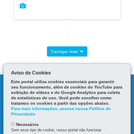
Carregar mais
Aviso de Cookies
Este portal utiliza cookies essenciais para garantir
DENUNCIE CORRUPÇÃO
seu funcionamento, além de cookies do YouTube para
exibição de vídeos e do Google Analytics para coleta
OUVIDORIA
de estatísticas de uso. Você pode escolher como
tratamos os cookies a partir das opções abaixo.
Para mais informações, acesse nossa Política de
TRANSPARÊNCIA INSTITUCIONAL
Privacidade.
Necessários
MAPA DO SITE
Sem esse tipo de cookie, nosso portal não funciona