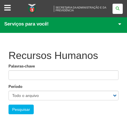
SECRETARIA
SECRETARIA DA ADMINISTRAÇÃO E DA
DA
PREVIDÊNCIA
ADMINISTRAÇÃO
E
DA
Serviços para você!
PREVIDÊNCIA
Recursos Humanos
Palavras-chave
Período
Pesquisar