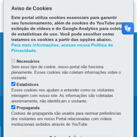
Tw
bo
ts
Voltar
Início
Imprimir
Baixar
Aviso de Cookies
itt
ok
Ap
er
Este portal utiliza cookies essenciais para garantir
p
seu funcionamento, além de cookies do YouTube para
exibição de vídeos e do Google Analytics para coleta
de estatísticas de uso. Você pode escolher como
tratamos os cookies a partir das opções abaixo.
DENUNCIE CORRUPÇÃO
Para mais informações, acesse nossa Política de
Privacidade.
OUVIDORIA
Necessários
Sem esse tipo de cookie, nosso portal não funciona
TRANSPARÊNCIA INSTITUCIONAL
plenamente. Esses cookies não coletam informações sobre o
visitante.
Estatísticos
MAPA DO SITE
Esses cookies nos ajudam a entender como os visitantes
interagem com nosso site. As informações são coletadas
anonimamente, não identificam o visitante.
Navegação
Propaganda
Cookies de propaganda são usados para rastrear preferências
Principal
dos visitantes em nosso Portal relacionadas com vídeos
institucionais exibidos através do YouTube.
SEAP
SECRETARIA DE ESTADO DA ADMINISTRAÇÃO E DA
PREVIDÊNCIA