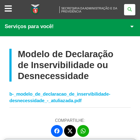
SECRETARIA
SECRETARIA DA ADMINISTRAÇÃO E DA
DA
PREVIDÊNCIA
ADMINISTRAÇÃO
E
DA
Serviços para você!
PREVIDÊNCIA
Modelo de Declaração
de Inservibilidade ou
Desnecessidade
b-_modelo_de_declaracao_de_inservibilidade-
desnecessidade_-_atuliazada.pdf
COMPARTILHE:
Fa
W
ce
ha