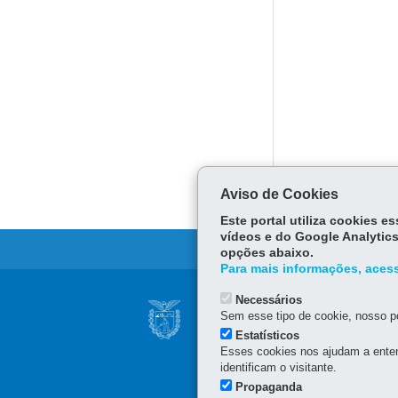
Aviso de Cookies
Este portal utiliza cookies 
vídeos e do Google Analytics
opções abaixo.
Para mais informações, acess
Navegação
Necessários
SECRETARIA DE E
Sem esse tipo de cookie, nosso po
Principal
Estatísticos
Palácio das Araucárias
Esses cookies nos ajudam a enten
SEAP
Rua Jacy Loureiro de Camp
identificam o visitante.
80530-140
-
Curitiba
-
PR
(41) 3313-6000 / 6264 - H
Propaganda