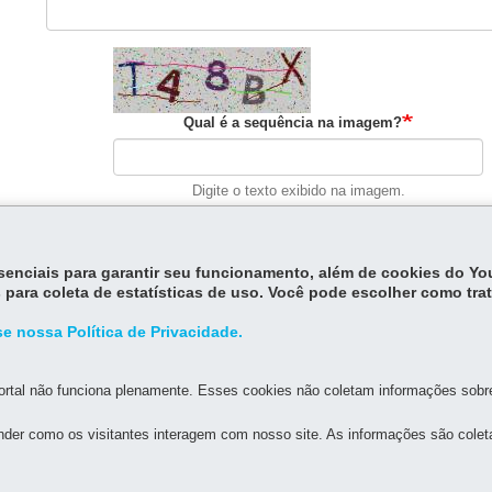
Qual é a sequência na imagem?
Digite o texto exibido na imagem.
Consultar
essenciais para garantir seu funcionamento, além de cookies do Y
 para coleta de estatísticas de uso. Você pode escolher como tra
MAPA DO SITE
DENUNCIE CORRUPÇÃO
e nossa Política de Privacidade.
STADO DA ADMINISTRAÇÃO E DA PREVIDÊNCIA
rtal não funciona plenamente. Esses cookies não coletam informações sobre 
der como os visitantes interagem com nosso site. As informações são cole
os, s/n - Térreo e 3º andar - Centro Cívico
MAPA
orário de atendimento: 8h30 a 12h e 13h30 a 18h