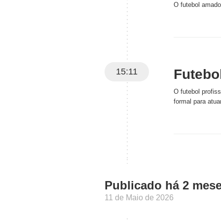
O futebol amador
15:11
Futebol
O futebol profi
formal para atua
Publicado há 2 mes
11 de Maio de 2026