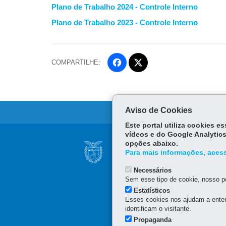
Plano de Trabalho 2024 - Controle Interno
Plano de Trabalho 2023 - Controle Interno
COMPARTILHE:
Fa
ce
Tw
bo
itt
ok
er
Aviso de Cookies
Este portal utiliza cookies 
vídeos e do Google Analytics
Navegação
opções abaixo.
SECRETARIA DE E
Para mais informações, acess
Principal
Palácio das Araucárias
Necessários
SEAP
Rua Jacy Loureiro de Camp
Sem esse tipo de cookie, nosso po
80530-140
-
Curitiba
-
PR
(41) 3313-6000 / 6264 - H
Estatísticos
Esses cookies nos ajudam a enten
identificam o visitante.
Propaganda