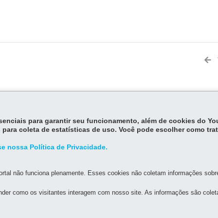
MAPA DO SITE
DENUNCIE CORRUPÇÃO
essenciais para garantir seu funcionamento, além de cookies do Y
 para coleta de estatísticas de uso. Você pode escolher como tra
STADO DA ADMINISTRAÇÃO E DA PREVIDÊNCIA
e nossa Política de Privacidade.
os, s/n - Térreo e 3º andar - Centro Cívico
rtal não funciona plenamente. Esses cookies não coletam informações sobre 
MAPA
orário de atendimento: 8h30 a 12h e 13h30 a 18h
der como os visitantes interagem com nosso site. As informações são cole