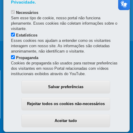
OUVIDORIA
Privacidade.
Necessários
TRANSPARÊNCIA INSTITUCIONAL
Sem esse tipo de cookie, nosso portal não funciona
plenamente. Esses cookies não coletam informações sobre o
visitante.
MAPA DO SITE
Estatísticos
Esses cookies nos ajudam a entender como os visitantes
interagem com nosso site. As informações são coletadas
Navegação
anonimamente, não identificam o visitante.
Propaganda
Principal
Cookies de propaganda são usados para rastrear preferências
dos visitantes em nosso Portal relacionadas com vídeos
SEAP
SECRETARIA DE ESTADO DA ADMINISTRAÇÃO E DA
institucionais exibidos através do YouTube.
PREVIDÊNCIA
Salvar preferências
Palácio das Araucárias
Rua Jacy Loureiro de Campos, s/n - Térreo e 3º andar - Centro Cívico
80530-140
-
Curitiba
-
PR
MAPA
Rejeitar todos os cookies não-necessários
(41) 3313-6000 / 6264 - Horário de atendimento: 8h30 a 12h e 13h30 a
18h
Aceitar tudo