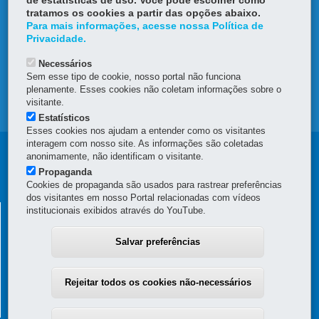
de estatísticas de uso. Você pode escolher como
DENUNCIE CORRUPÇÃO
tratamos os cookies a partir das opções abaixo.
Para mais informações, acesse nossa Política de
OUVIDORIA
Privacidade.
Necessários
TRANSPARÊNCIA INSTITUCIONAL
Sem esse tipo de cookie, nosso portal não funciona
plenamente. Esses cookies não coletam informações sobre o
visitante.
MAPA DO SITE
Estatísticos
Esses cookies nos ajudam a entender como os visitantes
interagem com nosso site. As informações são coletadas
Navegação
anonimamente, não identificam o visitante.
Propaganda
Principal
Cookies de propaganda são usados para rastrear preferências
dos visitantes em nosso Portal relacionadas com vídeos
SEAP
SECRETARIA DE ESTADO DA ADMINISTRAÇÃO E DA
institucionais exibidos através do YouTube.
PREVIDÊNCIA
Salvar preferências
Palácio das Araucárias
Rua Jacy Loureiro de Campos, s/n - Térreo e 3º andar - Centro Cívico
80530-140
-
Curitiba
-
PR
MAPA
Rejeitar todos os cookies não-necessários
(41) 3313-6000 / 6264 - Horário de atendimento: 8h30 a 12h e 13h30 a
18h