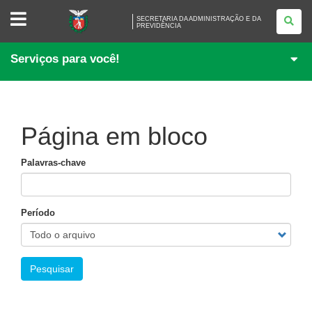
SECRETARIA
SECRETARIA DA ADMINISTRAÇÃO E DA
DA
PREVIDÊNCIA
ADMINISTRAÇÃO
E
DA
Serviços para você!
PREVIDÊNCIA
Página em bloco
Palavras-chave
Período
Pesquisar