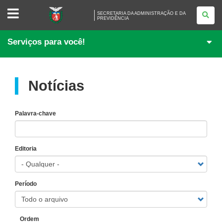
SECRETARIA
SECRETARIA DA ADMINISTRAÇÃO E DA
DA
PREVIDÊNCIA
ADMINISTRAÇÃO
E
DA
Serviços para você!
PREVIDÊNCIA
Notícias
Palavra-chave
Editoria
Período
Ordem