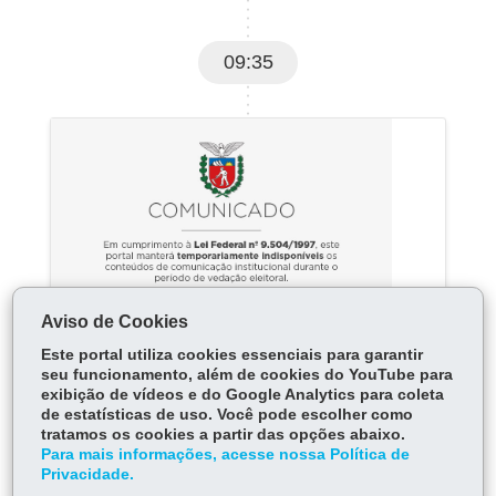
09:35
Aviso de Cookies
ADMINISTRAÇÃO E PREVIDÊNCIA
Este portal utiliza cookies essenciais para garantir
Conteúdo indisponível
seu funcionamento, além de cookies do YouTube para
exibição de vídeos e do Google Analytics para coleta
devido ao período
de estatísticas de uso. Você pode escolher como
eleitoral
tratamos os cookies a partir das opções abaixo.
Para mais informações, acesse nossa Política de
Privacidade.
Em razão da legislação eleitoral, este conteúdo ficará