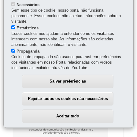
indisponível até que o Tribunal Regional Eleitoral
Necessários
(TRE) oficialize o término das eleições.
Sem esse tipo de cookie, nosso portal não funciona
plenamente. Esses cookies não coletam informações sobre o
visitante.
Estatísticos
Esses cookies nos ajudam a entender como os visitantes
COMPARTILHE:
interagem com nosso site. As informações são coletadas
anonimamente, não identificam o visitante.
Propaganda
18 de Maio de 2026
Cookies de propaganda são usados para rastrear preferências
dos visitantes em nosso Portal relacionadas com vídeos
institucionais exibidos através do YouTube.
08:59
Salvar preferências
Rejeitar todos os cookies não-necessários
Aceitar tudo