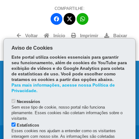
COMPARTILHE:
Fa
W
ce
ha
Tw
bo
ts
Voltar
Início
Imprimir
Baixar
itt
ok
Ap
er
Aviso de Cookies
p
Este portal utiliza cookies essenciais para garantir
seu funcionamento, além de cookies do YouTube para
exibição de vídeos e do Google Analytics para coleta
DENUNCIE CORRUPÇÃO
de estatísticas de uso. Você pode escolher como
tratamos os cookies a partir das opções abaixo.
OUVIDORIA
Para mais informações, acesse nossa Política de
Privacidade.
TRANSPARÊNCIA INSTITUCIONAL
Necessários
Sem esse tipo de cookie, nosso portal não funciona
plenamente. Esses cookies não coletam informações sobre o
MAPA DO SITE
visitante.
Estatísticos
Esses cookies nos ajudam a entender como os visitantes
Navegação
Navegação
interagem com nosso site. As informações são coletadas