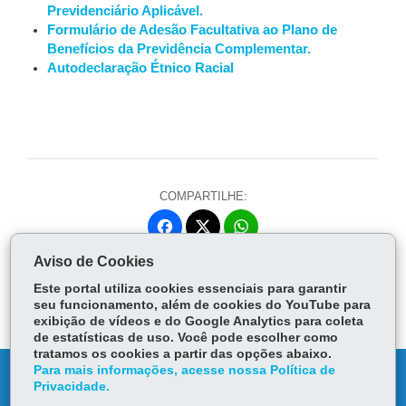
Previdenciário Aplicável.
Formulário de Adesão Facultativa ao Plano de
Benefícios da Previdência Complementar.
Autodeclaração Étnico Racial
COMPARTILHE:
Fa
W
ce
ha
Aviso de Cookies
Tw
bo
ts
Voltar
Início
Imprimir
Baixar
itt
Este portal utiliza cookies essenciais para garantir
ok
Ap
er
seu funcionamento, além de cookies do YouTube para
p
exibição de vídeos e do Google Analytics para coleta
de estatísticas de uso. Você pode escolher como
tratamos os cookies a partir das opções abaixo.
Para mais informações, acesse nossa Política de
DENUNCIE CORRUPÇÃO
Privacidade.